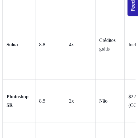
Créditos
Soloa
8.8
4x
Incl
grátis
Photoshop
$22.
8.5
2x
Não
SR
(CC