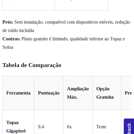
Prós:
Sem instalação, compatível com dispositivos móveis, redução
de ruído incluída
Contras:
Plano gratuito é limitado, qualidade inferior ao Topaz e
Soloa
Tabela de Comparação
Ampliação
Opção
Ferramenta
Pontuação
Pre
Máx.
Gratuita
Topaz
$99 
9.4
6x
Teste
Gigapixel
$13/