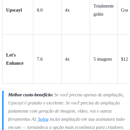
Totalmente
Upscayl
8.0
4x
Grat
grátis
Let's
7.6
4x
5 imagens
$12/
Enhance
Melhor custo-benefício:
Se você precisa apenas de ampliação,
Upscayl é gratuito e excelente. Se você precisa de ampliação
juntamente com geração de imagem, vídeo, voz e outras
ferramentas AI,
Soloa
inclui ampliação em sua assinatura tudo-
em-um — tornando-a a opção mais econômica para criadores.