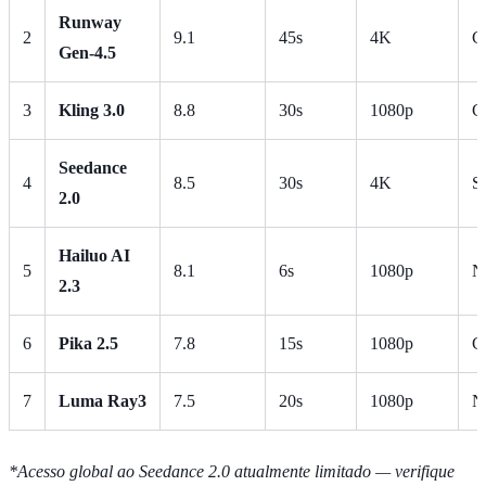
Runway
2
9.1
45s
4K
C
Gen-4.5
3
Kling 3.0
8.8
30s
1080p
C
Seedance
4
8.5
30s
4K
S
2.0
Hailuo AI
5
8.1
6s
1080p
N
2.3
6
Pika 2.5
7.8
15s
1080p
C
7
Luma Ray3
7.5
20s
1080p
N
*Acesso global ao Seedance 2.0 atualmente limitado — verifique