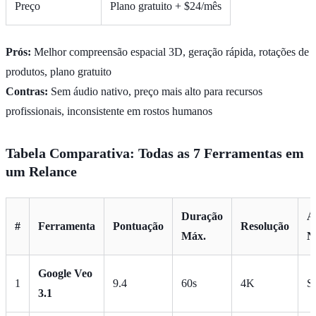
Preço
Plano gratuito + $24/mês
Prós:
Melhor compreensão espacial 3D, geração rápida, rotações de
produtos, plano gratuito
Contras:
Sem áudio nativo, preço mais alto para recursos
profissionais, inconsistente em rostos humanos
Tabela Comparativa: Todas as 7 Ferramentas em
um Relance
Duração
Á
#
Ferramenta
Pontuação
Resolução
Máx.
N
Google Veo
1
9.4
60s
4K
S
3.1